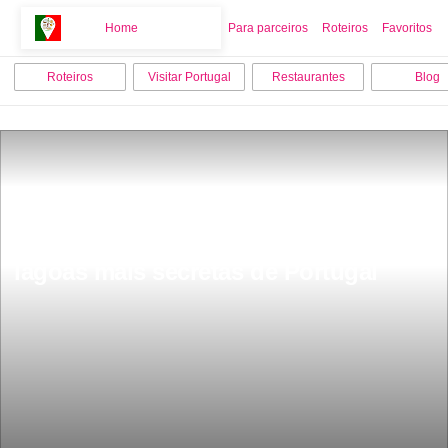
Home
Home
Para parceiros
Roteiros
Favoritos
Roteiros
Visitar Portugal
Restaurantes
Blog
PoÃ§o Azul turquesa Ã© uma das 
lagoas mais secretas de Portugal