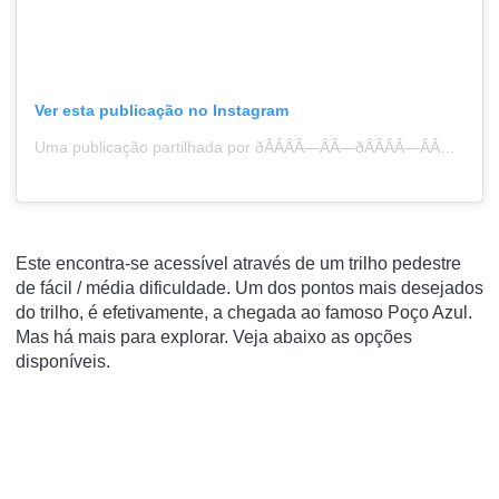
Ver esta publicação no Instagram
Uma publicação partilhada por ðÂÂÂÂ—ÂÂ—ðÂÂÂÂ—ÂÂœðÂÂÂÂ—¦ðÂÂÂÂ—ÂÂ–ðÂÂÂÂ—¢ðÂÂÂÂ—©ðÂÂÂÂ—ÂÂ˜ðÂÂÂÂ—¥ ðÂÂÂÂ—ÂÂ”ðÂÂÂÂ—­ðÂÂÂÂ—¢ðÂÂÂÂ—¥ðÂÂÂÂ—ÂÂ˜ðÂÂÂÂ—¦ (@discover_azores)
Este encontra-se acessível através de um trilho pedestre
de fácil / média dificuldade. Um dos pontos mais desejados
do trilho, é efetivamente, a chegada ao famoso Poço Azul.
Mas há mais para explorar. Veja abaixo as opções
disponíveis.