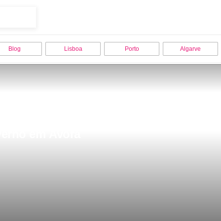
Blog
Lisboa
Porto
Algarve
verno em Ãvora