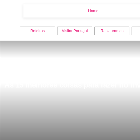
Home
Home
Roteiros
Visitar Portugal
Restaurantes
As 15 melhores coisas para fazer no in