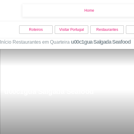
Home
Home
Roteiros
Visitar Portugal
Restaurantes
u00c1gua Salgada Seafood
Início
Restaurantes em Quarteira
u00c1gua Salgada Seafood