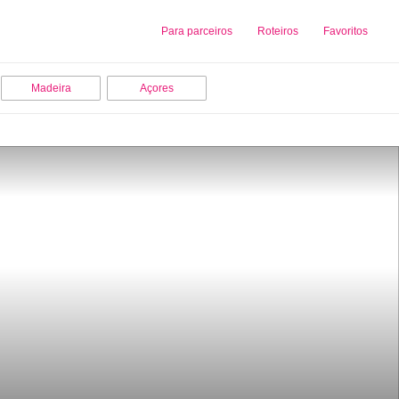
Sobre nós
Para parceiros
Adicionar uma Empresa
Roteiros
Favoritos
Madeira
Açores