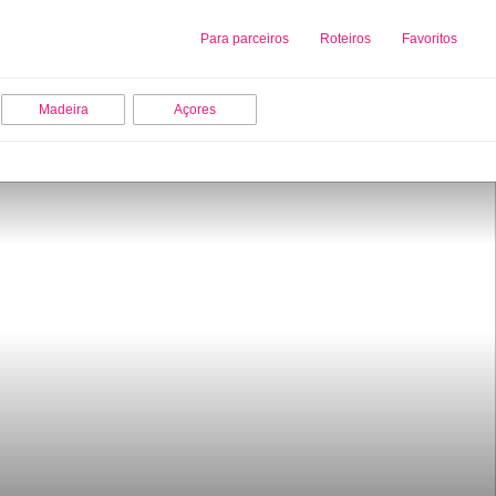
Sobre nós
Para parceiros
Adicionar uma Empresa
Roteiros
Favoritos
Madeira
Açores