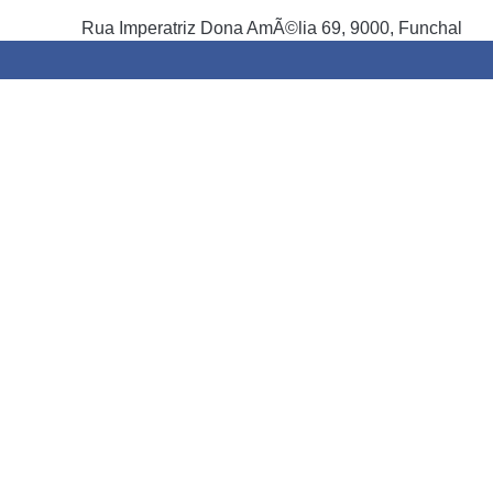
Rua Imperatriz Dona AmÃ©lia 69, 9000, Funchal
TELEFONE
PREÇO
32â¬ (cÃ¡lculo do preÃ§o mÃ©dio da carta: entrad
Partilhar